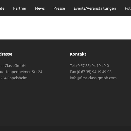
ate
Partner
News
Presse
Events/Veranstaltungen
Fot
dresse
Kontakt
rst Class GmbH
Tel. (0 67 35) 94 19 49-0
u-Heppenheimer-Str. 24
Fax (0 67 35) 94 19 49-93
234 Eppelsheim
info@first-class-gmbh.com