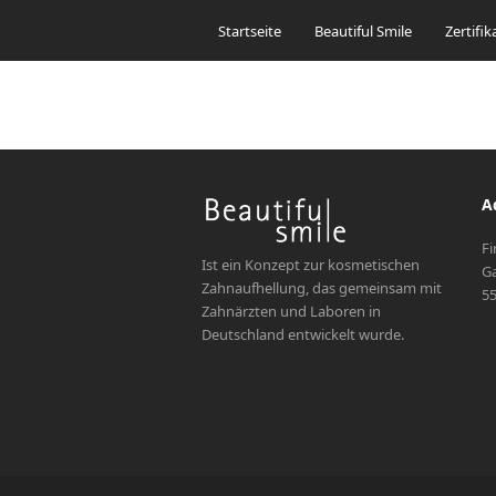
Startseite
Beautiful Smile
Zertifik
A
Fi
Ist ein Konzept zur kosmetischen
Ga
Zahnaufhellung, das gemeinsam mit
55
Zahnärzten und Laboren in
Deutschland entwickelt wurde.