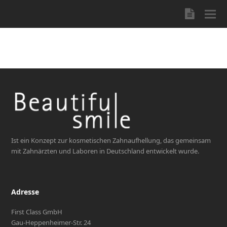
Blog
Ist ein Konzept zur kosmetischen Zahnaufhellung, das gemeinsam
mit Zahnärzten und Laboren in Deutschland entwickelt wurde.
Adresse
First Class GmbH
Gau-Heppenheimer-Str. 24