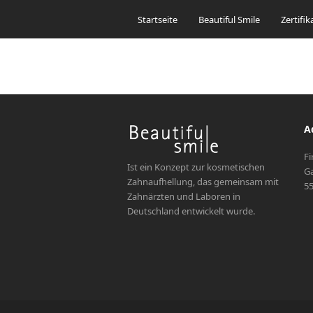
Startseite
Beautiful Smile
Zertifik
A
Fi
Ist ein Konzept zur kosmetischen
Ga
Zahnaufhellung, das gemeinsam mit
55
Zahnärzten und Laboren in
Deutschland entwickelt wurde.