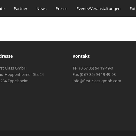
ate
Partner
News
Presse
Events/Veranstaltungen
Fot
dresse
Kontakt
rst Class GmbH
Tel. (0 67 35) 94 19 49-0
u-Heppenheimer-Str. 24
Fax (0 67 35) 94 19 49-93
234 Eppelsheim
info@first-class-gmbh.com