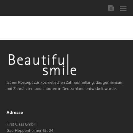
Blog
Ist ein Konzept zur kosmetischen Zahnaufhellung, das gemeinsam
mit Zahnärzten und Laboren in Deutschland entwickelt wurde.
Adresse
First Class GmbH
Gau-Heppenheimer-Str. 24