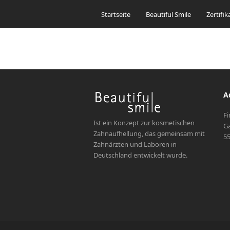
Startseite
Beautiful Smile
Zertifik
A
Fi
Ist ein Konzept zur kosmetischen
Ga
Zahnaufhellung, das gemeinsam mit
55
Zahnärzten und Laboren in
Deutschland entwickelt wurde.