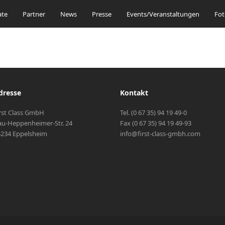
ate
Partner
News
Presse
Events/Veranstaltungen
Fot
dresse
Kontakt
rst Class GmbH
Tel. (0 67 35) 94 19 49-0
u-Heppenheimer-Str. 24
Fax (0 67 35) 94 19 49-93
234 Eppelsheim
info@first-class-gmbh.com