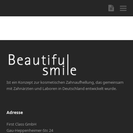
Blog
Ist ein Konzept zur kosmetischen Zahnaufhellung, das gemeinsam
mit Zahnärzten und Laboren in Deutschland entwickelt wurde.
Adresse
First Class GmbH
Gau-Heppenheimer-Str. 24